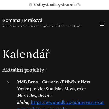
Ukázky viz odkazy vlevo nahoře
Romana Horáková
Muzikálová herečka, tanečnice, zpěvačka, dabérka, umělkyně
Kalendář
Aktuální projekty:
MdB Brno - Carmen (Příběh z New
Yorku),
režie: Stanislav Moša, role:
Mercedes, dívka z
klubu,
https://www.mdb.cz/cs/inscenace/car