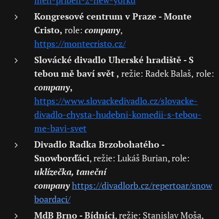
men-pribeh-z-new-yorku
Kongresové centrum v Praze - Monte
Cristo,
role:
company
,
https://montecristo.cz/
Slovácké divadlo Uherské hradiště - S
tebou mě baví svět ,
režie: Radek Balaš,
role:
company
,
https://www.slovackedivadlo.cz/slovacke-
divadlo-chysta-hudebni-komedii-s-tebou-
me-bavi-svet
Divadlo Radka Brzobohatého -
Snowborďáci
, režie: Lukáš Burian, role:
uklízečka,
taneční
company
https://divadlorb.cz/repertoar/snow
boardaci/
MdB Brno - Bídníci
, režie: Stanislav Moša,